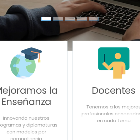
Mejoramos la
Docentes
Enseñanza
Tenemos a los mejore
profesionales conocedo
Innovando nuestros
en cada tema
rogramas y diplomaturas
con modelos por
competencia