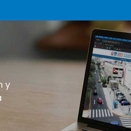
n y
a